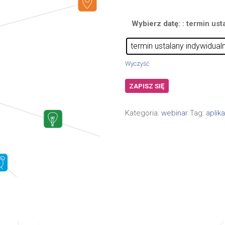
Wybierz datę:
: termin ust
termin ustalany indywidualn
Wyczyść
ZAPISZ SIĘ
Kategoria:
webinar
Tag:
aplik