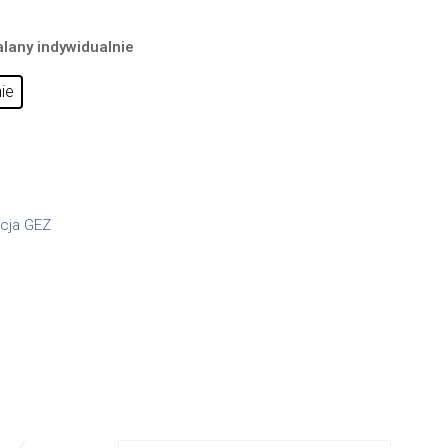
alany indywidualnie
ie
acja GEZ