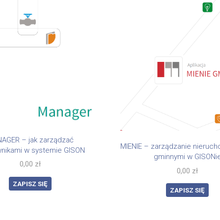
AGER – jak zarządzać
MIENIE – zarządzanie nieruc
wnikami w systemie GISON
gminnymi w GISONi
0,00
zł
0,00
zł
ZAPISZ SIĘ
ZAPISZ SIĘ