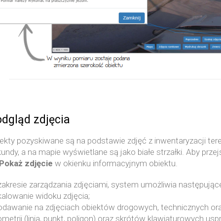
dgląd zdjęcia
ekty pozyskiwane są na podstawie zdjęć z inwentaryzacji ter
undy, a na mapie wyświetlane są jako białe strzałki. Aby przej
Pokaż zdjęcie
w okienku informacyjnym obiektu.
akresie zarządzania zdjęciami, system umożliwia następujące
alowanie widoku zdjęcia;
dawanie na zdjęciach obiektów drogowych, technicznych ora
metrii (linia, punkt, poligon) oraz skrótów klawiaturowych u