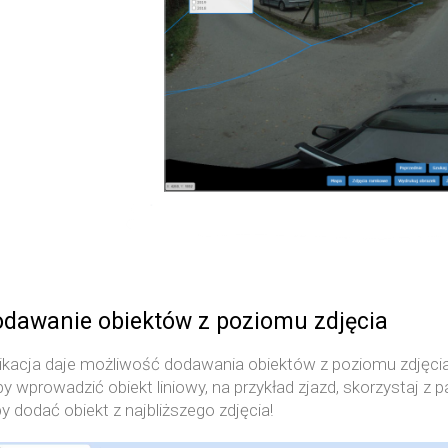
dawanie obiektów z poziomu zdjęcia
ikacja daje możliwość dodawania obiektów z poziomu zdjęcia
y wprowadzić obiekt liniowy, na przykład zjazd, skorzystaj z 
y dodać obiekt z najbliższego zdjęcia!