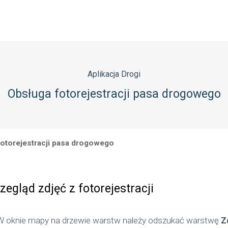
17 lipca 2024
Aplikacja Drogi
Obsługa fotorejestracji pasa drogowego
Aplikacja
Drogi
Obsługa fotorejestracji pasa drogowego
fotorejestracji pasa drogowego
zegląd zdjęć z fotorejestracji
 W oknie mapy na drzewie warstw należy odszukać warstwę
Z