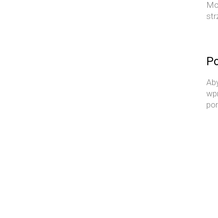
Moż
str
Po
Aby
wpr
po