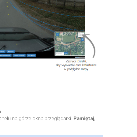
.
panelu na górze okna przeglądarki.
Pamiętaj
,