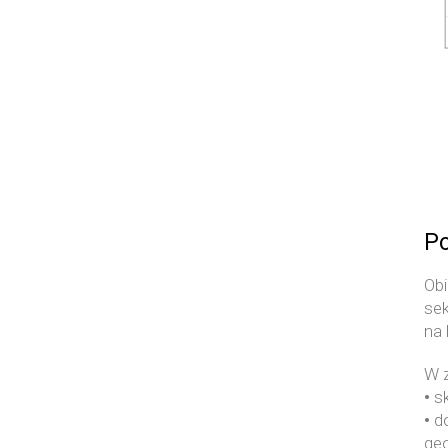
Po
Obi
sek
na
W z
•
sk
•
do
geo