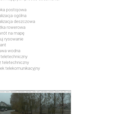
oka postojowa
lizacja ogólna
alizacja deszczowa
żka rowerowa
wrót na mapę
uj rysowanie
rant
uwa wodna
 teletechniczny
 teletechniczny
ek telekomunikacyjny