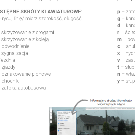
STĘPNE SKRÓTY KLAWIATUROWE:
p
– zat
 rysuj linię/ mierz szerokość, długość
g
– kana
d
– kan
 skrzyżowanie z drogami
r
– ście
 skrzyżowanie z koleją
m
– po
 odwodnienie
c
– anul
 sygnalizacja
x
– hyd
jezdnia
v
– zas
 zjazdy
t
– słup
 oznakowanie pionowe
n
– właz
 chodnik
y
– słup
 zatoka autobusowa